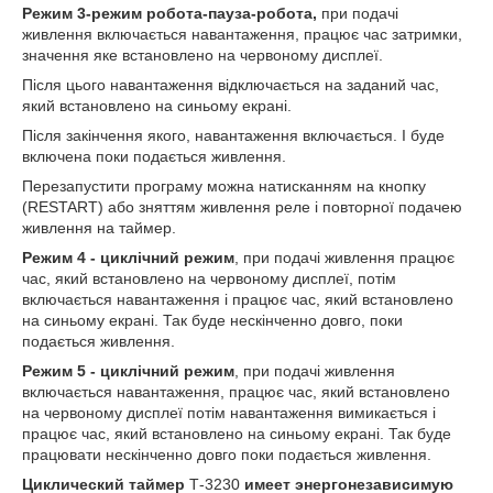
Режим 3-режим робота-пауза-робота,
при подачі
живлення включається навантаження, працює час затримки,
значення яке встановлено на червоному дисплеї.
Після цього навантаження відключається на заданий час,
який встановлено на синьому екрані.
Після закінчення якого, навантаження включається. І буде
включена поки подається живлення.
Перезапустити програму можна натисканням на кнопку
(RESTART) або зняттям живлення реле і повторної подачею
живлення на таймер.
Режим 4 - циклічний режим
, при подачі живлення працює
час, який встановлено на червоному дисплеї, потім
включається навантаження і працює час, який встановлено
на синьому екрані. Так буде нескінченно довго, поки
подається живлення.
Режим 5 - циклічний режим
, при подачі живлення
включається навантаження, працює час, який встановлено
на червоному дисплеї потім навантаження вимикається і
працює час, який встановлено на синьому екрані. Так буде
працювати нескінченно довго поки подається живлення.
Циклический таймер
Т-3230
имеет энергонезависимую