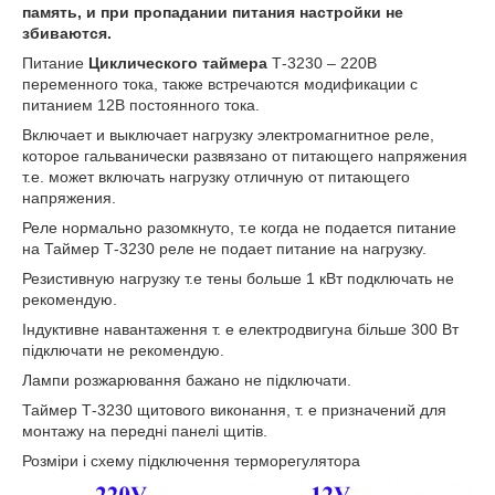
память, и при пропадании питания настройки не
збиваются.
Питание
Циклического таймера
Т-3230 – 220В
переменного тока, также встречаются модификации с
питанием 12В постоянного тока.
Включает и выключает нагрузку электромагнитное реле,
которое гальванически развязано от питающего напряжения
т.е. может включать нагрузку отличную от питающего
напряжения.
Реле нормально разомкнуто, т.е когда не подается питание
на Таймер Т-3230 реле не подает питание на нагрузку.
Резистивную нагрузку т.е тены больше 1 кВт подключать не
рекомендую.
Індуктивне навантаження т. е електродвигуна більше 300 Вт
підключати не рекомендую.
Лампи розжарювання бажано не підключати.
Таймер Т-3230 щитового виконання, т. е призначений для
монтажу на передні панелі щитів.
Розміри і схему підключення терморегулятора