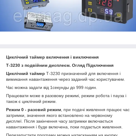
Циклічний таймер включення і виключення
Т-3230 з подвійним дисплеєм. Огляд Підключення
Циклічний таймер
Т-3230 призначений для включення і
вимикання навантаження через заданий час користувачем.
Час можна задати від 1секунды до 999 годин.
Працювати може в разовому режимі, режим робота і пауза і
також є циклічний режим.
Режим 0 - разовий режим
, при подачі живлення працює час
затримки, значення якого встановлено на червоному
дисплеї. Після закінчення часу затримки включається
навантаження і буде включена, поки подається живлення.
Перезапустити програму можна натисканням на кнопку