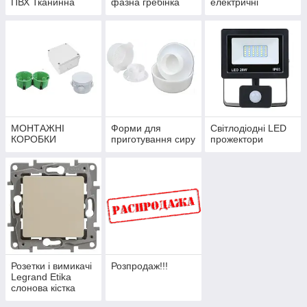
ПВХ Тканинна
фазна гребінка
електричні
МОНТАЖНІ
Форми для
Світлодіодні LED
КОРОБКИ
приготування сиру
прожектори
Розетки і вимикачі
Розпродаж!!!
Legrand Etika
слонова кістка