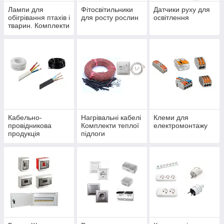
Лампи для
Фітосвітильники
Датчики руху для
обігрівання птахів і
для росту рослин
освітлення
тварин. Комплекти
"Брудер"
Кабельно-
Нагрівальні кабелі
Клеми для
провідникова
Комплекти теплої
електромонтажу
продукція
підлоги