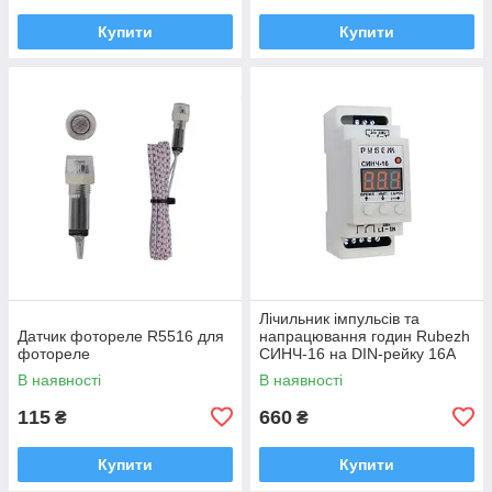
Купити
Купити
Лічильник імпульсів та
Датчик фотореле R5516 для
напрацювання годин Rubezh
фотореле
СИНЧ-16 на DIN-рейку 16А
220V
В наявності
В наявності
115
660
₴
₴
Купити
Купити