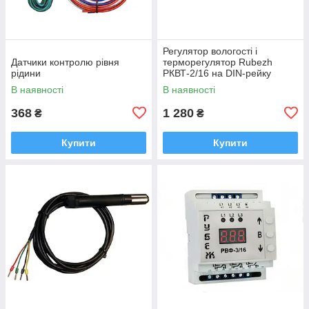
Регулятор вологості і
Датчики контролю рівня
терморегулятор Rubezh
рідини
РКВТ-2/16 на DIN-рейку
двоканальний (220В, 2х16А)
В наявності
В наявності
368
1 280
₴
₴
Купити
Купити