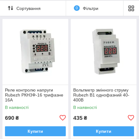
Сортування
0
Фільтри
Реле контролю напруги
Вольтметр змінного струму
Rubezh РКН3Ф-16 трифазне
Rubezh В1 однофазний 40-
16А
400В
В наявності
В наявності
690
435
₴
₴
Купити
Купити