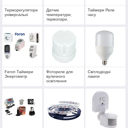
Терморегулятори
Датчик
Таймери Реле
універсальні
температури,
часу
термопари,
датчики
фотореле, РЦ
ланцюжок
Feron Таймери
Фотореле для
Світлодіодні
Энергометр
вуличного
лампи
освітлення