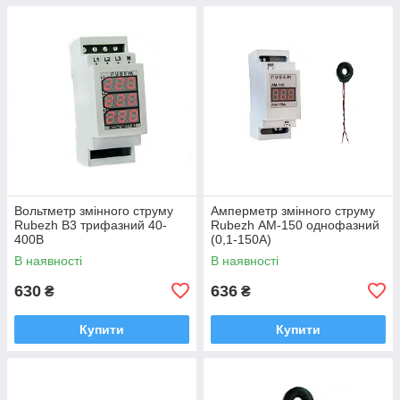
Вольтметр змінного струму
Амперметр змінного струму
Rubezh В3 трифазний 40-
Rubezh АМ-150 однофазний
400В
(0,1-150А)
В наявності
В наявності
630
636
₴
₴
Купити
Купити