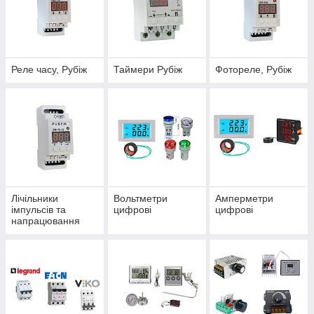
Реле часу, Рубіж
Таймери Рубіж
Фотореле, Рубіж
Лічільники
Вольтметри
Амперметри
імпульсів та
цифрові
цифрові
напрацювання
годин «RUBEZH»