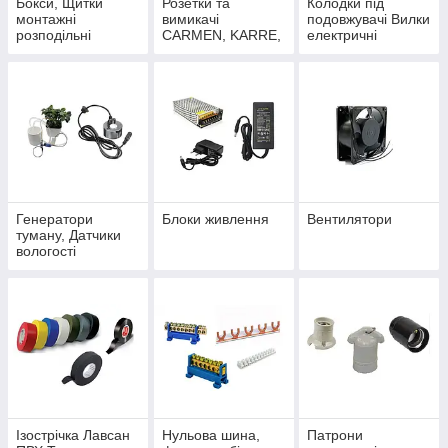
Бокси, Щитки
Розетки та
Колодки під
монтажні
вимикачі
подовжувачі Вилки
розподільні
CARMEN, KARRE,
електричні
VISAGE,
MODERNA
Генератори
Блоки живлення
Вентилятори
туману, Датчики
вологості
Ізострічка Лавсан
Нульова шина,
Патрони