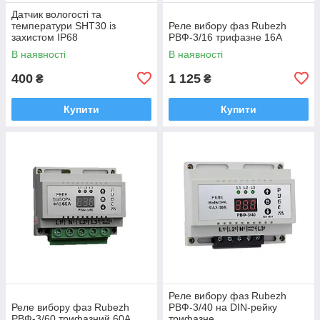
Датчик вологості та
температури SHT30 із
Реле вибору фаз Rubezh
захистом IP68
РВФ-3/16 трифазне 16А
В наявності
В наявності
400
1 125
₴
₴
Купити
Купити
Реле вибору фаз Rubezh
Реле вибору фаз Rubezh
РВФ-3/40 на DIN-рейку
РВФ-3/60 трифазний 60А
трифазне