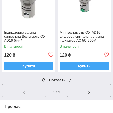
Індикаторна лампа
Міні-вольтметр OX-AD16
сигнальна Вольтметр OX-
цифрова сигнальна лампа-
AD16 білий
індикатор AC 50-500V
зелений
В наявності
В наявності
120
120
₴
₴
Купити
Купити
Показати ще
1
/ 9
Про нас