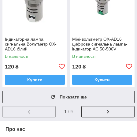
Індикаторна лампа
Міні-вольтметр OX-AD16
сигнальна Вольтметр OX-
цифрова сигнальна лампа-
AD16 білий
індикатор AC 50-500V
зелений
В наявності
В наявності
120
120
₴
₴
Купити
Купити
Показати ще
1
/ 9
Про нас