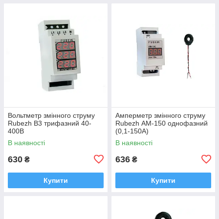
Вольтметр змінного струму
Амперметр змінного струму
Rubezh В3 трифазний 40-
Rubezh АМ-150 однофазний
400В
(0,1-150А)
В наявності
В наявності
630
636
₴
₴
Купити
Купити