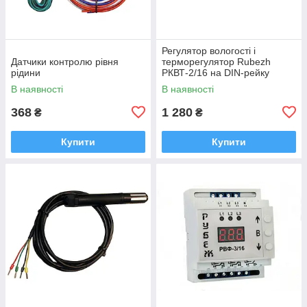
Регулятор вологості і
Датчики контролю рівня
терморегулятор Rubezh
рідини
РКВТ-2/16 на DIN-рейку
двоканальний (220В, 2х16А)
В наявності
В наявності
368
1 280
₴
₴
Купити
Купити