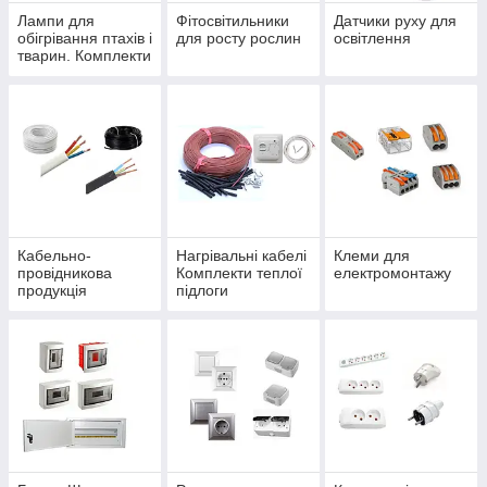
Лампи для
Фітосвітильники
Датчики руху для
обігрівання птахів і
для росту рослин
освітлення
тварин. Комплекти
"Брудер"
Кабельно-
Нагрівальні кабелі
Клеми для
провідникова
Комплекти теплої
електромонтажу
продукція
підлоги