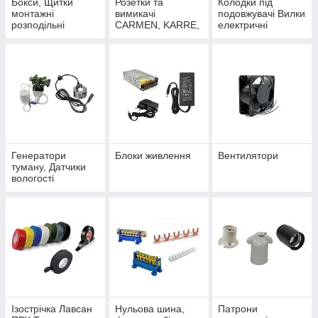
Бокси, Щитки
Розетки та
Колодки під
монтажні
вимикачі
подовжувачі Вилки
розподільні
CARMEN, KARRE,
електричні
VISAGE,
MODERNA
Генератори
Блоки живлення
Вентилятори
туману, Датчики
вологості
Ізострічка Лавсан
Нульова шина,
Патрони