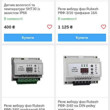
Датчик вологості та
температури SHT30 із
Реле вибору фаз Rubezh
захистом IP68
РВФ-3/16 трифазне 16А
В наявності
В наявності
400
1 125
₴
₴
Купити
Купити
Реле вибору фаз Rubezh
Реле вибору фаз Rubezh
РВФ-3/40 на DIN-рейку
РВФ-3/60 трифазний 60А
трифазне