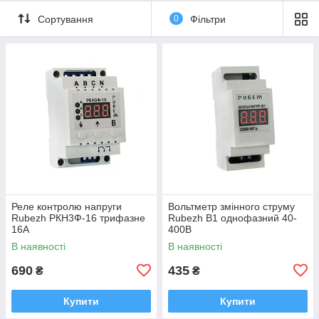
Сортування
0
Фільтри
Реле контролю напруги
Вольтметр змінного струму
Rubezh РКН3Ф-16 трифазне
Rubezh В1 однофазний 40-
16А
400В
В наявності
В наявності
690
435
₴
₴
Купити
Купити