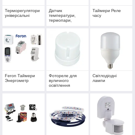
Терморегулятори
Датчик
Таймери Реле
універсальні
температури,
часу
термопари,
датчики
фотореле, РЦ
ланцюжок
Feron Таймери
Фотореле для
Світлодіодні
Энергометр
вуличного
лампи
освітлення