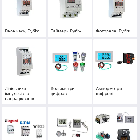
Реле часу, Рубіж
Таймери Рубіж
Фотореле, Рубіж
Лічільники
Вольтметри
Амперметри
імпульсів та
цифрові
цифрові
напрацювання
годин «RUBEZH»