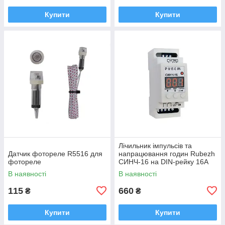
Купити
Купити
Лічильник імпульсів та
Датчик фотореле R5516 для
напрацювання годин Rubezh
фотореле
СИНЧ-16 на DIN-рейку 16А
220V
В наявності
В наявності
115
660
₴
₴
Купити
Купити