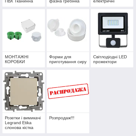
ПВХ Тканинна
фазна гребінка
електричні
МОНТАЖНІ
Форми для
Світлодіодні LED
КОРОБКИ
приготування сиру
прожектори
Розетки і вимикачі
Розпродаж!!!
Legrand Etika
слонова кістка