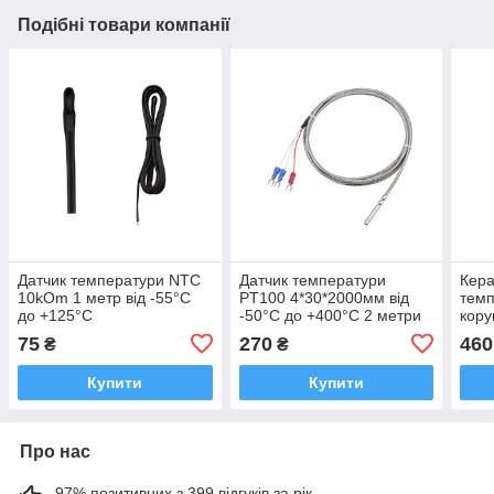
Подібні товари компанії
Датчик температури NTC
Датчик температури
Кера
10kOm 1 метр від -55°C
PT100 4*30*2000мм від
темп
до +125°C
-50°C до +400°C 2 метри
кору
130
75
270
460
₴
₴
Купити
Купити
Про нас
97% позитивних з 399 відгуків за рік