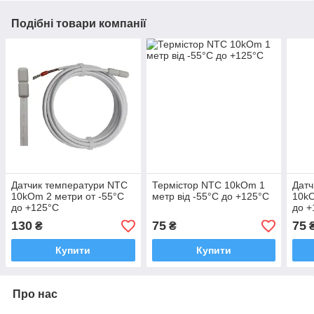
Подібні товари компанії
Датчик температури NTC
Термістор NTC 10kOm 1
Датч
10kOm 2 метри от -55°С
метр від -55°C до +125°C
10kO
до +125°С
до +
130
75
75
₴
₴
Купити
Купити
Про нас