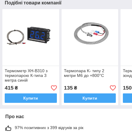
Подібні товари компанії
Термометр XH-B310 з
Термопара K- типу 2
Терм
термопарою К-типа 3
метри М6 до +800°C
зонд
метра синій
415
135
150
₴
₴
Купити
Купити
Про нас
97% позитивних з 399 відгуків за рік