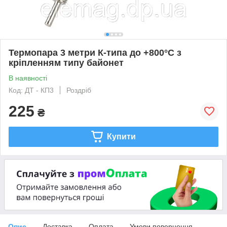
Термопара 3 метри К-типа до +800°C з
кріпленням типу байонет
В наявності
Код: ДТ - КП3
Роздріб
225
₴
Купити
Опис
Доставка
Оплата
Умови повернення