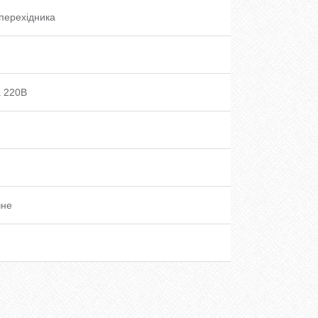
перехідника
 220В
чне