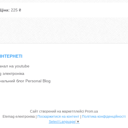
Ціна:
225 ₴
 ІНТЕРНЕТІ
анал на youtube
g электроніка
альний блог Personal Blog
Сайт створений на маркетплейсі
Prom.ua
Elemag електроніка |
Поскаржитися на контент
|
Політика конфіденційності
Select Language
▼