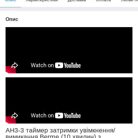
Опис
AH3-3 таймер затримки увімкнення/
вимикання Berme (10 хвилин)
з