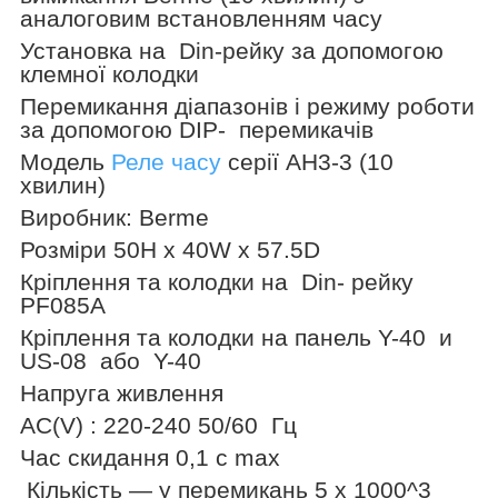
аналоговим встановленням часу
Установка на
Din-рейку за допомогою
клемної колодки
Перемикання діапазонів і режиму роботи
за допомогою DIP-
перемикачів
Модель
Реле часу
серії AH3-3 (10
хвилин)
Виробник:
Berme
Розміри 50H x 40W x 57.5D
Кріплення та колодки
н
а
Din- рейку
PF085A
Кріплення та колодки на панель Y-40
и
US-08
або
Y-40
Напруга живлення
AC(V) : 220-240 50/60
Гц
Час скидання 0,1 c max
Кількість — у перемикань 5 х 1000^3