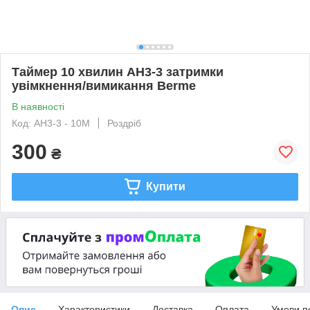
Таймер 10 хвилин AH3-3 затримки
увімкнення/вимикання Berme
В наявності
Код: AH3-3 - 10M
Роздріб
300
₴
Купити
Опис
Характеристики
Доставка
Оплата
Умови п