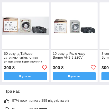
60 секунд Таймер
10 секунд Реле часу
3 се
затримки увімкнення/
Berme AH3-3 220V
Berm
вимикання (вимкнення)
Berme АН3-3
300
300
300
₴
₴
Купити
Купити
Про нас
97% позитивних з 399 відгуків за рік